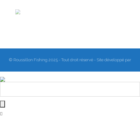
© Roussillon Fishing 2025 - Tout droit réservé - Site développé par
Matthieu Sanogho
&
Rodmaps