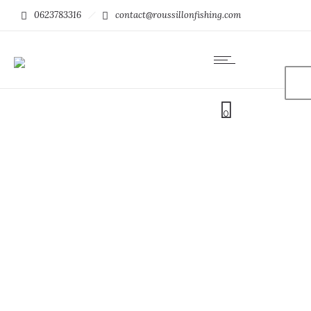
0623783316
contact@roussillonfishing.com
0
Roussillon Fishing
Moniteur guide de pêche dans Les Pyrénées Orientales