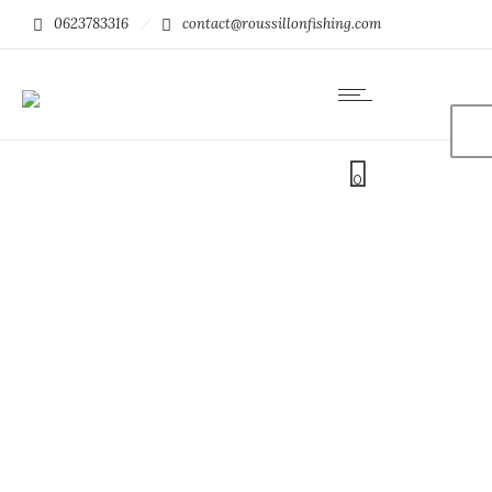
0623783316
contact@roussillonfishing.com
0
Pêche des carnassiers aux
leurres
Partons pêcher les carnassiers des eaux douces Catalanes,
sur plans d’eau, rivières, et embouchures.