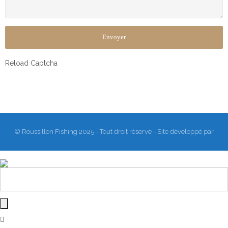
Reload Captcha
© Roussillon Fishing 2025 - Tout droit réservé - Site développé par
Matthieu Sanogho
&
Rodmaps