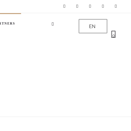
RTNERS
EN
0
s