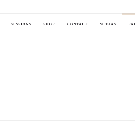
SESSIONS
SHOP
CONTACT
MEDIAS
PA
Partners
Discover my material partners, colleagues and regional partner