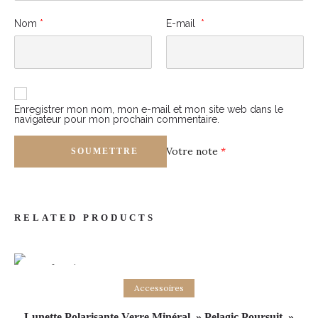
Nom
*
E-mail
*
Enregistrer mon nom, mon e-mail et mon site web dans le
navigateur pour mon prochain commentaire.
Votre note
*
RELATED PRODUCTS
Out of stock
Lire la suite
Accessoires
Lunette Polarisante Verre Minéral » Pelagic Poursuit »