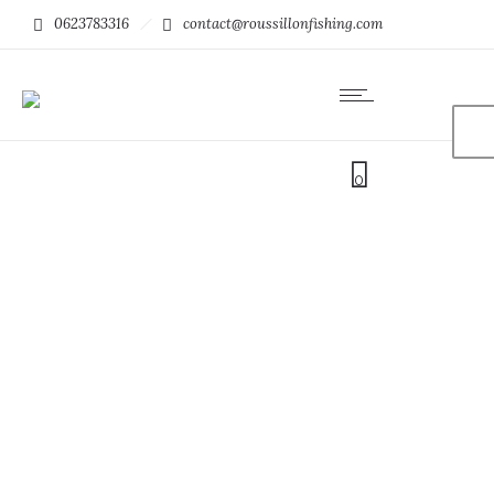
0623783316
contact@roussillonfishing.com
0
Snapper Adjustable Rig
EX304 Hayabusa