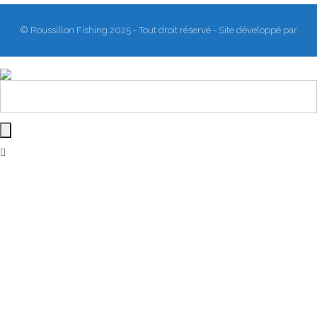
© Roussillon Fishing 2025 - Tout droit réservé - Site développé par
Matthieu Sanogho
&
Rodmaps