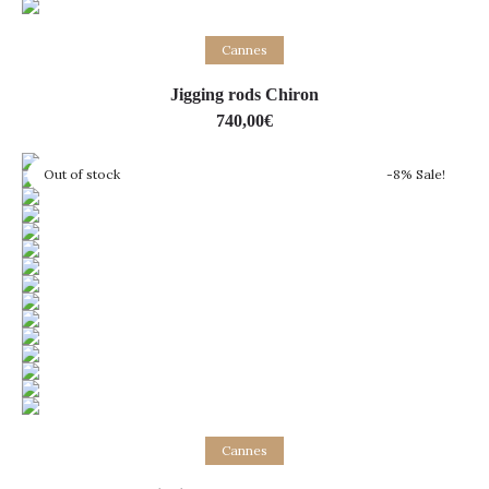
Ajouter au panier
Cannes
Jigging rods Chiron
740,00
€
Out of stock
-8% Sale!
Lire la suite
Cannes