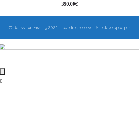
350,00
€
© Roussillon Fishing 2025 - Tout droit réservé - Site développé par
Matthieu Sanogho
&
Rodmaps