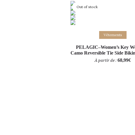
Out of stock
Choix des options
Vêtements
PELAGIC–Women’s Key Wes
Camo Reversible Tie Side Biki
68,99
€
À partir de :