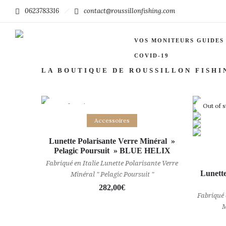
0623783316
contact@roussillonfishing.com
Filter by:
Categories
Tags
VOS MONITEURS GUIDES
COVID-19
LA BOUTIQUE DE ROUSSILLON FISHI
Out of stock
Out of 
Lire la suite
Accessoires
Lunette Polarisante Verre Minéral »
Pelagic Poursuit » BLUE HELIX
Fabriqué en Italie Lunette Polarisante Verre
Lunette
Minéral " Pelagic Poursuit "
282,00
€
Fabriqué 
M