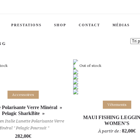
PRESTATIONS
SHOP
CONTACT
MÉDIAS
NG
stock
Out of stock
Lire la suite
Accessoires
Choix des options
Vêtements
 Polarisante Verre Minéral »
Pelagic SharkBite »
MAUI FISHING LEGGIN
en Italie Lunette Polarisante Verre
WOMEN’S
inéral " Pelagic Poursuit "
82,00
€
À partir de :
282,00
€