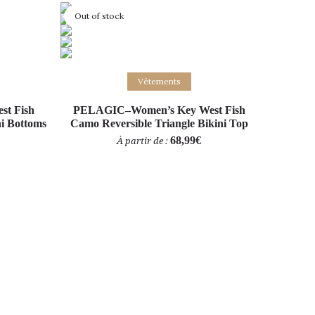
Out of stock
Choix des options
Vêtements
t Fish
PELAGIC–Women’s Key West Fish
ni Bottoms
Camo Reversible Triangle Bikini Top
68,99
€
À partir de :