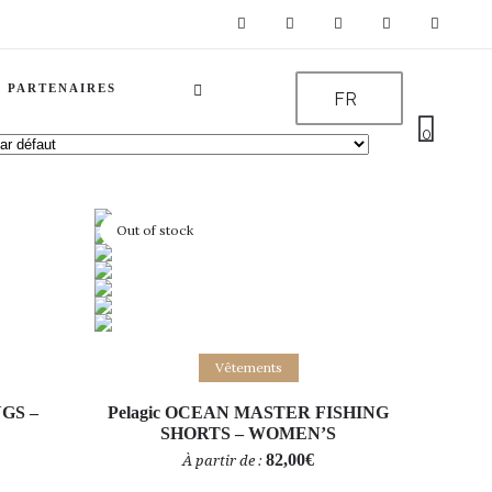
PARTENAIRES
FR
0
Out of stock
Choix des options
Vêtements
GS –
Pelagic OCEAN MASTER FISHING
SHORTS – WOMEN’S
82,00
€
À partir de :