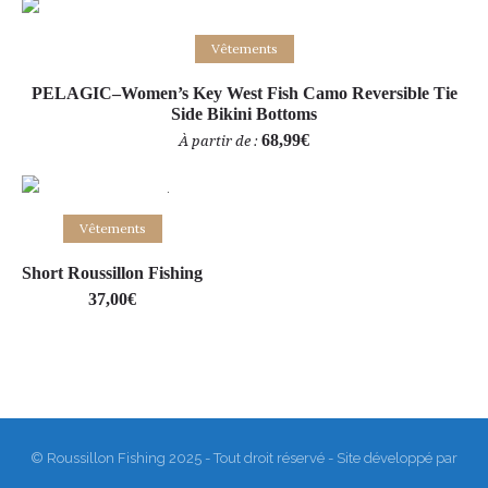
Choix des options
Vêtements
PELAGIC–Women’s Key West Fish Camo Reversible Tie
Side Bikini Bottoms
68,99
€
À partir de :
-10% Sale!
Vêtements
Ajouter au panier
Short Roussillon Fishing
37,00
€
© Roussillon Fishing 2025 - Tout droit réservé - Site développé par