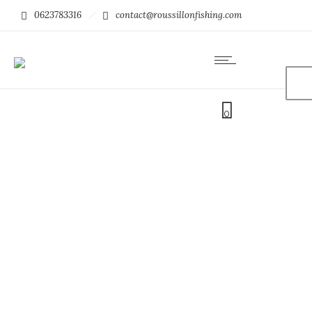
0623783316
contact@roussillonfishing.com
0
Gants de pêche AFTCO
Release