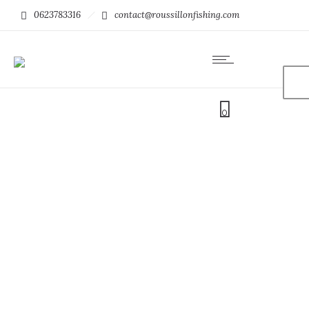
0623783316
contact@roussillonfishing.com
0
Gants de pêche en mer
AFTCO Wire Max