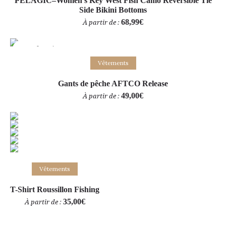
PELAGIC–Women’s Key West Fish Camo Reversible Tie
Side Bikini Bottoms
68,99
€
À partir de :
Out of stock
Choix des options
Vêtements
Gants de pêche AFTCO Release
49,00
€
À partir de :
Vêtements
Choix des options
T-Shirt Roussillon Fishing
35,00
€
À partir de :