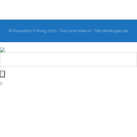
© Roussillon Fishing 2025 - Tout droit réservé - Site développé par
Matthieu Sanogho
&
Rodmaps