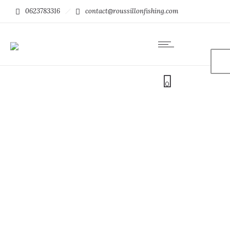
0623783316
contact@roussillonfishing.com
0
Gants CUDA