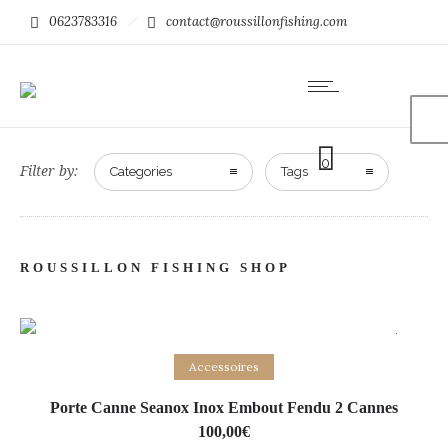
0623783316
contact@roussillonfishing.com
0
Filter by:
Categories
Tags
ROUSSILLON FISHING SHOP
-26% Sale!
Add to basket
Accessoires
Porte Canne Seanox Inox Embout Fendu 2 Cannes
100,00
€