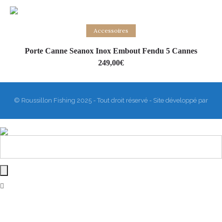
Add to basket
Accessoires
Porte Canne Seanox Inox Embout Fendu 5 Cannes
249,00
€
© Roussillon Fishing 2025 - Tout droit réservé - Site développé par
Matthieu Sanogho
&
Rodmaps