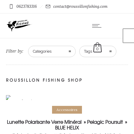
0623783316
contact@roussillonfishing.com
0
Filter by:
Categories
Tags
ROUSSILLON FISHING SHOP
Out of stock
Read more
Accessoires
Lunette Polarisante Verre Minéral » Pelagic Poursuit »
BLUE HELIX