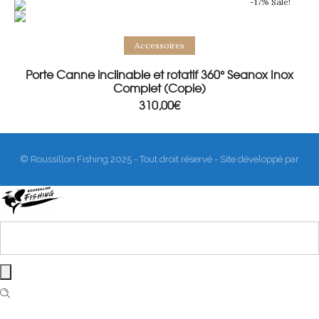
-17% Sale!
Add to basket
Accessoires
Porte Canne inclinable et rotatif 360° Seanox Inox
Complet (Copie)
310,00
€
© Roussillon Fishing 2025 - Tout droit réservé - Site développé par
Matthieu Sanogho
&
Rodmaps