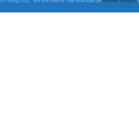
on Fishing 2025 - Tout droit réservé - Site développé par
Matthieu Sanogho