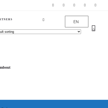
RTNERS
EN
0
Embout