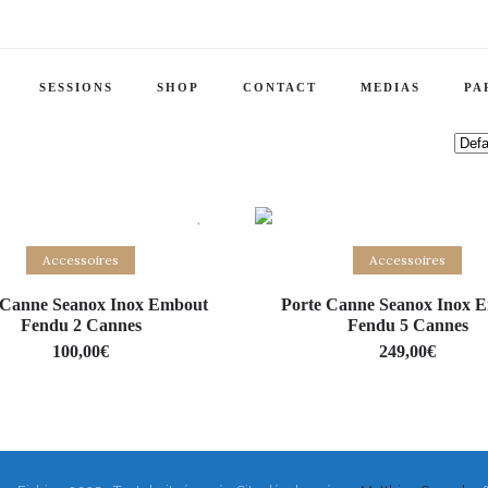
SESSIONS
SHOP
CONTACT
MEDIAS
PA
-26% Sale!
Add to basket
Add to basket
Accessoires
Accessoires
 Canne Seanox Inox Embout
Porte Canne Seanox Inox 
Fendu 2 Cannes
Fendu 5 Cannes
100,00
€
249,00
€