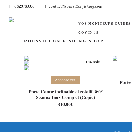
0623783316
contact@roussillonfishing.com
Filter by:
Categories
Tags
VOS MONITEURS GUIDES
COVID-19
ROUSSILLON FISHING SHOP
-17% Sale!
Add to basket
Accessoires
Porte
Porte Canne inclinable et rotatif 360°
Seanox Inox Complet (Copie)
310,00
€